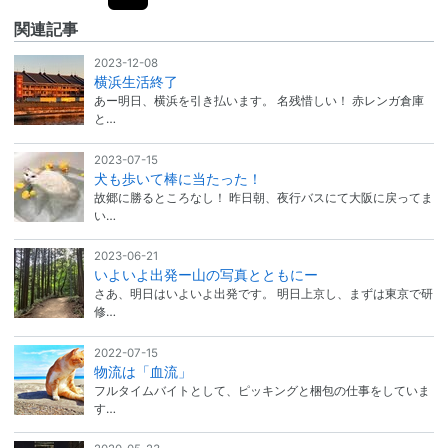
関連記事
2023-12-08
横浜生活終了
あー明日、横浜を引き払います。 名残惜しい！ 赤レンガ倉庫
と…
2023-07-15
犬も歩いて棒に当たった！
故郷に勝るところなし！ 昨日朝、夜行バスにて大阪に戻ってま
い…
2023-06-21
いよいよ出発ー山の写真とともにー
さあ、明日はいよいよ出発です。 明日上京し、まずは東京で研
修…
2022-07-15
物流は「血流」
フルタイムバイトとして、ピッキングと梱包の仕事をしていま
す…